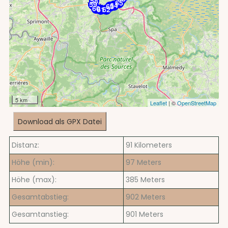
58
65
59
64
63
60
61
62
5 km
Leaflet
| ©
OpenStreetMap
Download als GPX Datei
Distanz:
91
Kilometers
Höhe (min):
97
Meters
Höhe (max):
385
Meters
Gesamtabstieg:
902
Meters
Gesamtanstieg:
901
Meters