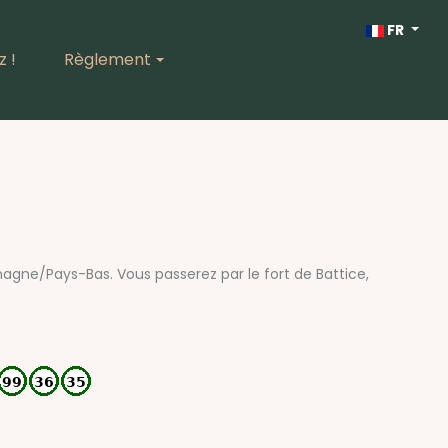
Sélectionnez vo
FR
 !
Règlement
magne/Pays-Bas. Vous passerez par le fort de Battice,