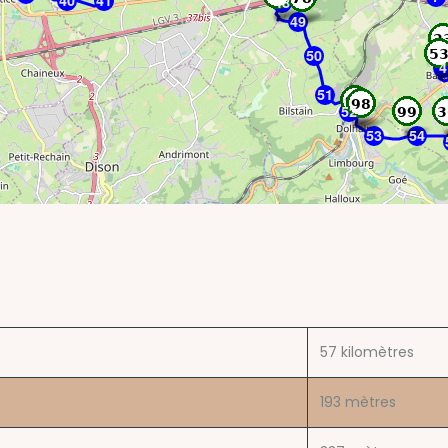
40
41
48
49
50
4
51
52
53
54
57
kilomètres
193
mètres