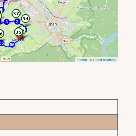
5
2
3
1
55
56
Leaflet
| ©
OpenStreetMap