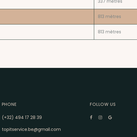
337
mètres
813
mètres
813
mètres
PHONE
FOLLOW US
(+32) 494 17 28 39
topitservice.be@gmail.com