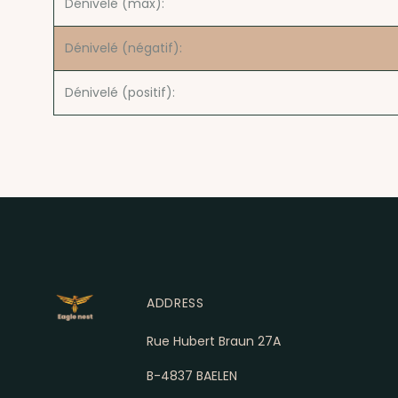
Dénivelé (max):
Dénivelé (négatif):
Dénivelé (positif):
ADDRESS
Rue Hubert Braun 27A
B-4837 BAELEN