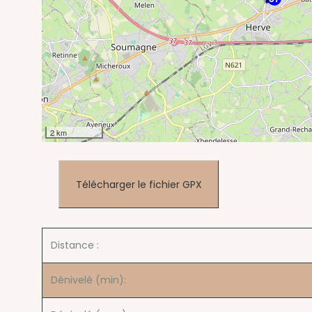
2 km
Télécharger le fichier GPX
Distance :
Dénivelé (min):