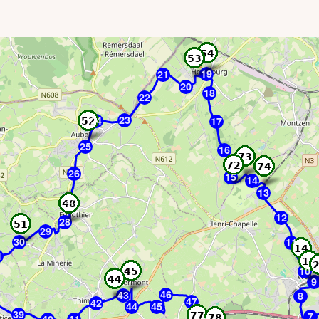
19
21
20
18
22
23
24
17
25
16
26
15
14
13
27
12
28
29
30
11
1
10
9
46
43
8
47
42
44
45
39
7