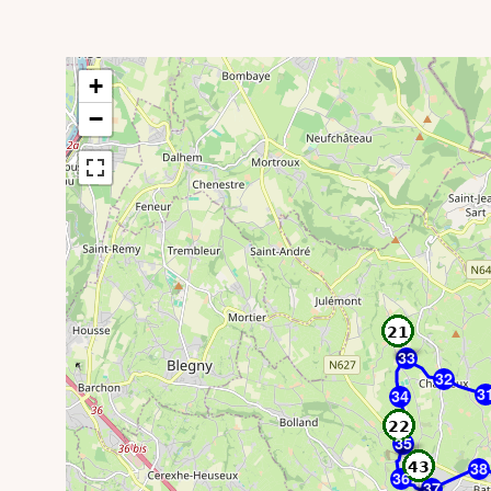
+
−
33
32
3
34
35
38
36
37