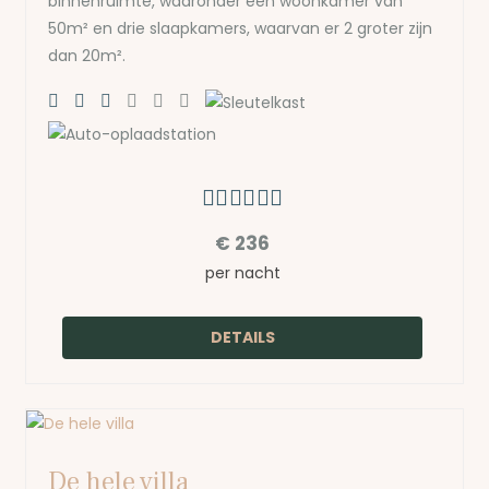
binnenruimte, waaronder een woonkamer van
50m² en drie slaapkamers, waarvan er 2 groter zijn
dan 20m².
€
236
per nacht
DETAILS
De hele villa