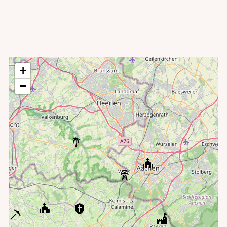
De Gileppe-stuwdam
+
−