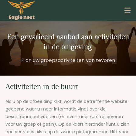
Een gevarieerd aanbod aan activiteiten
in de omgeving
Plan uw groepsactiviteiten van tevoren
Activiteiten in de buurt
Als u op de afbeelding klikt, wordt de betreffende website
geopend waar u meer informatie vindt over de
beschikbare activiteiten (en eventueel kunt reserveren
voor uw groep of gezin). Op de kaart hieronder kunt u zien
hoe ver het is. Als u op de zwarte pictogrammen klikt voor