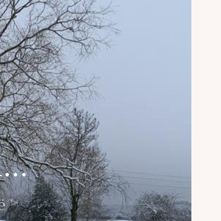
...
ë